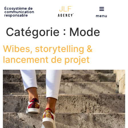
Écosystème de
communication
responsable
menu
Catégorie :
Mode
Wibes, storytelling &
lancement de projet