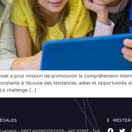
nuel a pour mission de promouvoir la compréhension internat
 constante à l’écoute des tendances, aléas et opportuni
Le challenge […]
ÉGALES
RESTER
 variable – SIRET 49219620900026 – APE
8299Z
– TVA: